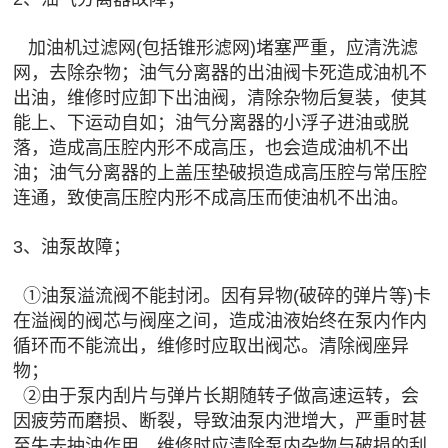
加油机过滤网(包括锥形滤网)堵塞严重，应清洗滤
网，去除杂物；油气分离器的出油阀卡死造成油机不
出油，维修时应卸下出油阀，清除杂物后复装，使其
能上、下运动自如；油气分离器的小浮子进油或脱
落，造成高压腔内形不成高压，也会造成油机不出
油；油气分离器的上盖压垫破损造成高压腔与常压腔
连通，致使高压腔内形不成高压而使油机不出油。
3、油泵故障；
①油泵溢流阀不能封闭。因有异物(破碎的弹片等)卡
在溢阀的阀芯与阀座之间，造成油液始终在泵内作内
循环而不能流出，维修时应取出阀芯。清除阀座异
物；
②由于泵内刮片与弹片长期随转子做高速运转，会
因疲劳而磨损、断裂，导致油泵内泄增大，严重时甚
至失去抽油作用，维修时应清除泵内杂物与破损的刮