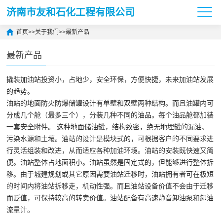
济南市友和石化工程有限公司
首页
>>
关于我们
>>
最新产品
最新产品
撬装加油站投资小，占地少，安全环保，方便快捷，未来加油站发展
的趋势。
油站的地面防火防爆储罐设计有单壁和双壁两种结构。而且油罐内可
分成几个舱（最多三个），分装几种不同的油品。每个油品舱都加装
一套安全附件。 这种地面储油罐，结构致密，绝无地埋罐的漏油、
污染水源和土壤。油站的设计是模块式的，可根据客户的不同要求进
行灵活组装和改进，从而适应各种加油环境。油站的安装既快速又简
便。油站整体占地面积小。油站虽然是固定式的，但能够进行整体拆
移。由于城建规划或其它原因需要油站迁移时，油站拥有者可在极短
的时间内将油站拆移走，机动性强。而且油站设备价值不会由于迁移
而贬值，可保持较高的转卖价值。油站配备有高速静音卸油泵和卸油
流量计。