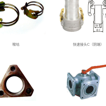
喉咕
快速接头C（阴端）