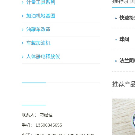
推荐新
计量工具系列
加油机地基图
快速接
油罐车改造
球阀
车载加油机
人体静电释放仪
法兰阴
推荐产
联系人： 刁经理
手机： 13506345655