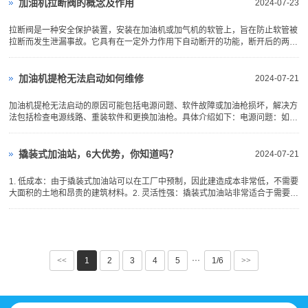
维修方法，不仅可以节省费...
加油机拉断阀的概念及作用
2024-07-23
拉断阀是一种安全保护装置，安装在‌加油机或加气机的软管上，旨在防止软管被
拉断而发生泄漏事故。它具有在一定外力作用下自动断开的功能，断开后的两节
均具有自密封功能。油气回收系统中的拉断阀，在外力作用下被拉断时，可以同
时切断气路和油路，防止油气泄露。拉断阀可重复使用，并且经过严格的设计和
测试，通过认证并满...
加油机提枪无法启动如何维修
2024-07-21
加油机提枪无法启动的原因可能包括电源问题、软件故障或加油枪损坏，解决方
法包括检查电源线路、重装软件和更换加油枪。具体介绍如下：‌电源问题：如果
加油机的电源无法正常工作，可能是由于电源线路受损或电源接头松动导致的。
解决这一问题需要检查电源线路是否受损或电源接头是否松动，并及时更换破损
的电源线路或固定松...
撬装式加油站，6大优势，你知道吗？
2024-07-21
1. 低成本：由于撬装式加油站可以在工厂中预制，因此建造成本非常低，不需要
大面积的土地和昂贵的建筑材料。2. 灵活性强：撬装式加油站非常适合于需要临
时加油站的企业，可以很快地搭建和拆除，同时也适合在环境要求高的地区使
用。3. 极速安装：撬装式加油站可以在几天内安装完毕，而传统加油站需要数月
的时间才能建造完成。...
···
<<
1
2
3
4
5
1/6
>>