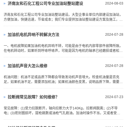
置可用于政府有关部门许可...
济南友和石化工程公司专业加油站整站建设
2024-08-03
济南友和石化工程公司专业加油站整站建设。大型企事业单位内部建设加油站，
方便加油，快捷迅速，节省成本；我们专业提供加油站整站建设方案及施工，保
您满意，提高效益！！24小时咨询电话：13506345655...
加油机电机异响不转解决方法
2024-07-28
一、电机故障如果加油机电机异响不转，可能是由于电机内部零部件故障所致。
在电机转动时，如果听到呼哧呼哧声，可能是因为电机的轴承已经磨损或者松动
了，导致电机不平衡，进而影响其正常工作。此时需要检查电机内部的轴承和其
他零部件，有必要的话要及时更换。二、电源故障如果加油机电机异响不转，也
可能是由于电源故障所...
加油机声音大怎么维修
2024-07-28
机油问题：机油不足或品质下降都会导致发动机声音增大。检查机油量是否充
足，如果机油不足，需要添加机油；如果机油颜色变黑，说明品质下降，需要及
时更换机油。‌进气系统问题：进气格栅连接到空过滤器的管道松动会导致噪音。
检查并固定这些管道，确保它们没有松动。‌点火系统问题：火花塞或点火线圈老
化损坏会导致发动机...
拉断阀常见故障？如何维修？
2024-07-23
常见故障：(1)受力拉脱断开，轴向拉断力大于140Kg，拉断阀脱离；(2)不导
电；(3)密封圈损坏，提枪跳数或油枪气孔跑油。加油时操作不当，又或者受加
油机拉断阀寿命限制，造成拉断阀频繁更换，而更换一个新的拉断阀成本高，且
购买需要时间，这样不仅加大了成本，而且还会影响加油机的正常使用。正确的