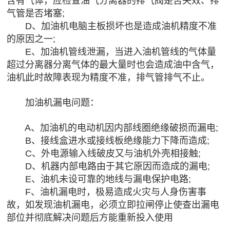
含有气体，应检查油气分离器的排气阀是否失效、排
气管是否堵塞;
D、加油机电脑主板损坏也是造成油机精度不准
的原因之一;
E、加油机管线泄漏，当进入油机管线的气体量
超过分离器分离气体的最大量时也会造成油中含气，
油机此时故障表现为精度不准，排气管排气不止。
加油机漏电问题：
A、加油机的电动机因内部线圈绝缘破损而漏电;
B、接线盒进水或接线板绝缘能力下降而造成;
C、外电源输入线破皮又与油机外壳相接触;
D、机器内部电路由于其它原因而造成的漏电;
E、油机未设可靠的地线与漏电保护电路;
F、油机漏电时，极易造成火灾与人身伤害事
故，如发现油机漏电，必须立即拉闸停止使查出漏电
部位并彻底解决问题后方能重新投入使用