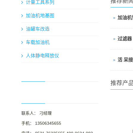
推荐新
计量工具系列
加油机地基图
加油机
油罐车改造
过滤器
车载加油机
人体静电释放仪
活 呆
推荐产
联系人： 刁经理
手机： 13506345655