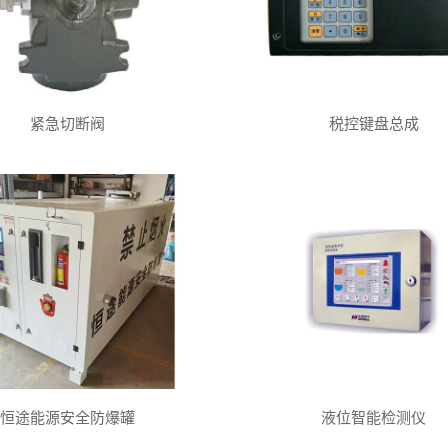
紧急切断阀
税控键盘总成
恒途能源安全防爆罐
液位智能检测仪