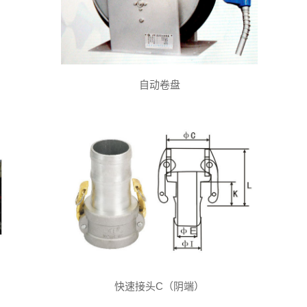
自动卷盘
快速接头C（阴端）