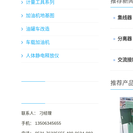
推荐新
计量工具系列
加油机地基图
集线器
油罐车改造
分离器
车载加油机
人体静电释放仪
交流接
推荐产
联系人： 刁经理
手机： 13506345655