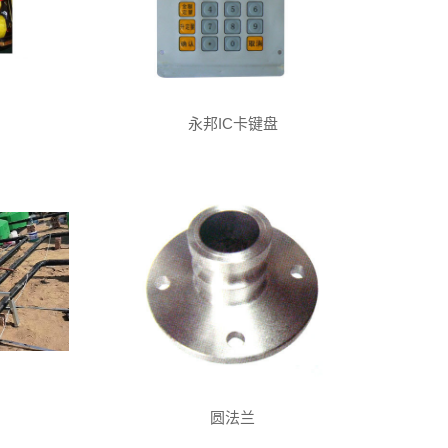
永邦IC卡键盘
圆法兰